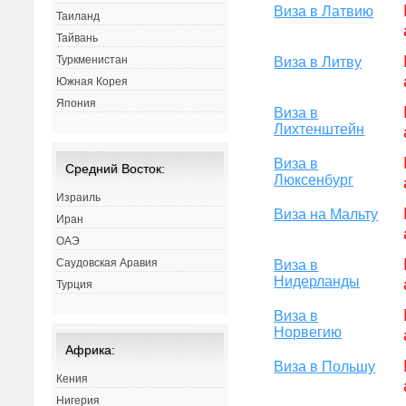
Виза в Латвию
Таиланд
Тайвань
Туркменистан
Виза в Литву
Южная Корея
Япония
Виза в
Лихтенштейн
Виза в
Средний Восток:
Люксенбург
Израиль
Виза на Мальту
Иран
ОАЭ
Саудовская Аравия
Виза в
Нидерланды
Турция
Виза в
Норвегию
Африка:
Виза в Польшу
Кения
Нигерия