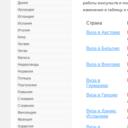
работы консульств и п
Дания
изменения в таблицу и 
Ирландия
Исландия
Страна
Испания
Италия
Виза в Австрию
Кипр
Латвия
Виза в Бельгию
Литва
Мальта
Виза в Венгрию
Нидерланды
Норвегия
Польша
Виза в
Германию
Португалия
Румыния
Виза в Грецию
Словакия
Словения
Виза в Данию,
Финляндия
Исландию
Франция
Хорватия
Виза в