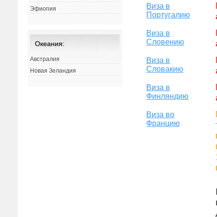
Виза в
Эфиопия
Португалию
Виза в
Словению
Океания:
Австралия
Виза в
Словакию
Новая Зеландия
Виза в
Финляндию
Виза во
Францию